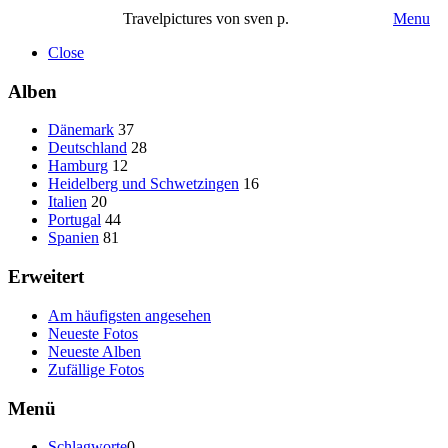
Travelpictures von sven p.
Menu
Close
Alben
Dänemark
37
Deutschland
28
Hamburg
12
Heidelberg und Schwetzingen
16
Italien
20
Portugal
44
Spanien
81
Erweitert
Am häufigsten angesehen
Neueste Fotos
Neueste Alben
Zufällige Fotos
Menü
Schlagworte
0