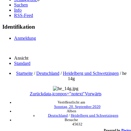
Suchen
Info
RSS-Feed
Identifikation
Anmeldung
Ansicht
Standard
Startseite
/
Deutschland
/
Heidelberg und Schwetzingen
/
he
14g
Zurück
data-iconpos="notext"
Vorwärts
Veröffentlicht am
Sonntag, 20. September 2020
Alben
Deutschland
/
Heidelberg und Schwetzingen
Besuche
45632
Powered by
Piwigo