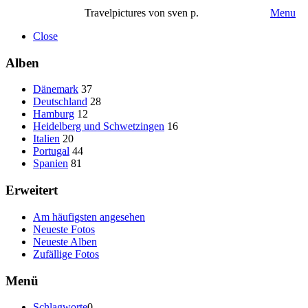
Travelpictures von sven p.
Menu
Close
Alben
Dänemark
37
Deutschland
28
Hamburg
12
Heidelberg und Schwetzingen
16
Italien
20
Portugal
44
Spanien
81
Erweitert
Am häufigsten angesehen
Neueste Fotos
Neueste Alben
Zufällige Fotos
Menü
Schlagworte
0