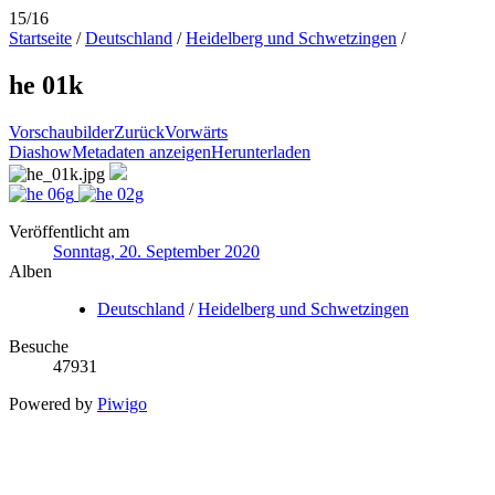
15/16
Startseite
/
Deutschland
/
Heidelberg und Schwetzingen
/
he 01k
Vorschaubilder
Zurück
Vorwärts
Diashow
Metadaten anzeigen
Herunterladen
Veröffentlicht am
Sonntag, 20. September 2020
Alben
Deutschland
/
Heidelberg und Schwetzingen
Besuche
47931
Powered by
Piwigo