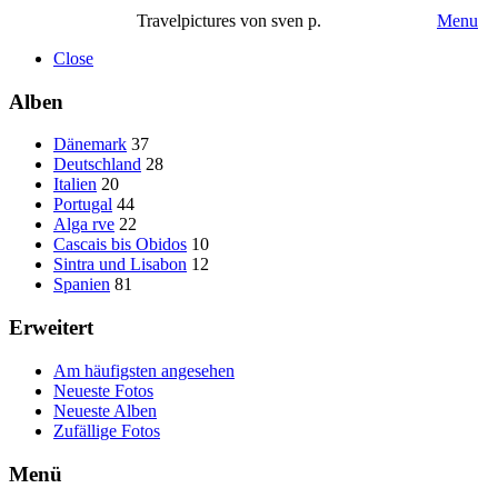
Travelpictures von sven p.
Menu
Close
Alben
Dänemark
37
Deutschland
28
Italien
20
Portugal
44
Alga rve
22
Cascais bis Obidos
10
Sintra und Lisabon
12
Spanien
81
Erweitert
Am häufigsten angesehen
Neueste Fotos
Neueste Alben
Zufällige Fotos
Menü