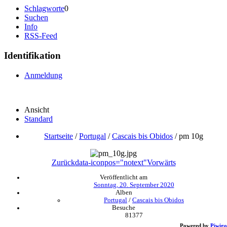
Schlagworte
0
Suchen
Info
RSS-Feed
Identifikation
Anmeldung
Ansicht
Standard
Startseite
/
Portugal
/
Cascais bis Obidos
/
pm 10g
Zurück
data-iconpos="notext"
Vorwärts
Veröffentlicht am
Sonntag, 20. September 2020
Alben
Portugal
/
Cascais bis Obidos
Besuche
81377
Powered by
Piwigo