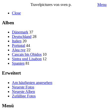
Travelpictures von sven p.
Menu
Close
Alben
Dänemark
37
Deutschland
28
Italien
20
Portugal
44
Alga rve
22
Cascais bis Obidos
10
Sintra und Lisabon
12
Spanien
81
Erweitert
Am häufigsten angesehen
Neueste Fotos
Neueste Alben
Zufällige Fotos
Menü