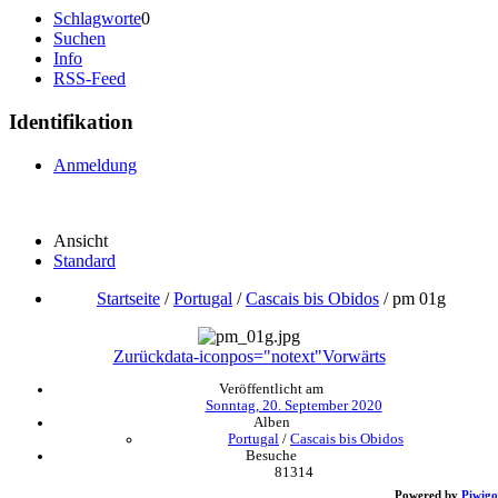
Schlagworte
0
Suchen
Info
RSS-Feed
Identifikation
Anmeldung
Ansicht
Standard
Startseite
/
Portugal
/
Cascais bis Obidos
/
pm 01g
Zurück
data-iconpos="notext"
Vorwärts
Veröffentlicht am
Sonntag, 20. September 2020
Alben
Portugal
/
Cascais bis Obidos
Besuche
81314
Powered by
Piwigo