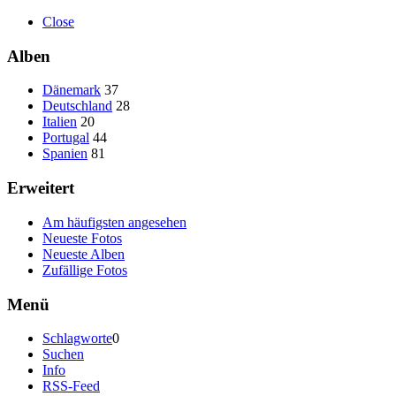
Close
Alben
Dänemark
37
Deutschland
28
Italien
20
Portugal
44
Spanien
81
Erweitert
Am häufigsten angesehen
Neueste Fotos
Neueste Alben
Zufällige Fotos
Menü
Schlagworte
0
Suchen
Info
RSS-Feed